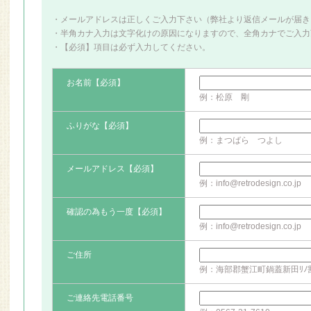
・メールアドレスは正しくご入力下さい（弊社より返信メールが届き
・半角カナ入力は文字化けの原因になりますので、全角カナでご入力
・【必須】項目は必ず入力してください。
お名前【必須】
例：松原 剛
ふりがな【必須】
例：まつばら つよし
メールアドレス【必須】
例：info@retrodesign.co.jp
確認の為もう一度【必須】
例：info@retrodesign.co.jp
ご住所
例：海部郡蟹江町鍋蓋新田ﾘﾉ割2
ご連絡先電話番号