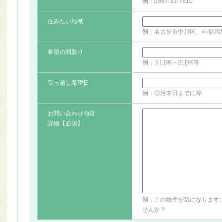
例：0567-31-7610
住みたい地域
例：名古屋市中川区、○○駅周
希望の間取り
例：１LDK～2LDK等
引っ越し希望日
例：◎月末日までに等
お問い合わせ内容
詳細【必須】
例：この物件が気になります
せんか？