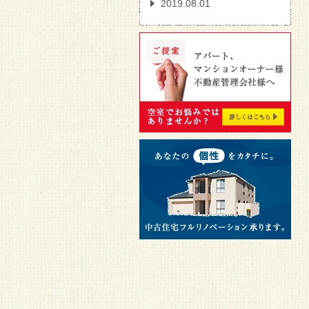
2019.08.01
タオルを「ホテル折り」
に変えるだけでお部屋の
印象が変わる！
2019.08.01
壁一面のみをお好きなカ
ラーで自分らしくオシャ
レに
2019.08.01
洗面所の物を増やさない
4つの方法
2018.01.26
防音室 今あるお部屋に
防音効果を追加できる
「静か御殿」