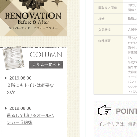
間取り
間取り／面積
面積：5
鉄筋コ
構造
入居中
入居状況
間もな
物件概要
ただい
備をし
募集開
い。
平成2
屋です
大容量
ューズ
2019.08.06
パント
２階にもトイレは必要な
システ
のか
トバス
2019.08.06
POIN
吊るして掛けるオールハ
ンガー収納術
インテリアは、無垢