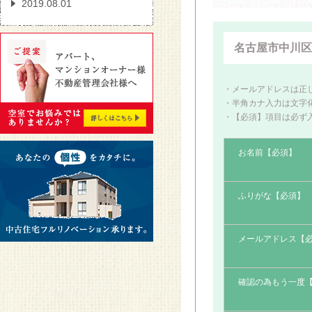
2019.08.01
タオルを「ホテル折り」
に変えるだけでお部屋の
名古屋市中川区
印象が変わる！
2019.08.01
・メールアドレスは正
・半角カナ入力は文字
壁一面のみをお好きなカ
・【必須】項目は必ず
ラーで自分らしくオシャ
レに
お名前【必須】
2019.08.01
洗面所の物を増やさない
ふりがな【必須】
4つの方法
メールアドレス【
2018.01.26
防音室 今あるお部屋に
防音効果を追加できる
確認の為もう一度
「静か御殿」