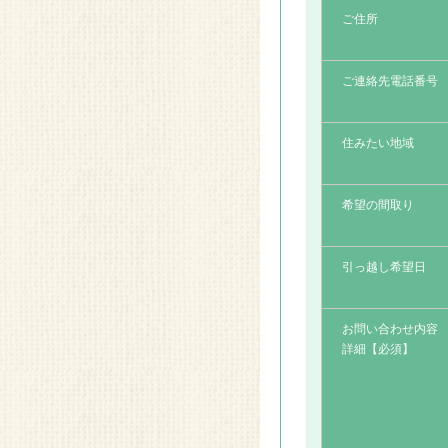
ご住所
2014.08.28
リフォームアイデア～間
仕切り～
ご連絡先電話番号
2014.08.28
リフォームアイデア～光
住みたい地域
が行き届く部屋に～
希望の間取り
2014.08.28
リフォームアイデア～収
納～
引っ越し希望日
お問い合わせ内容
詳細【必須】