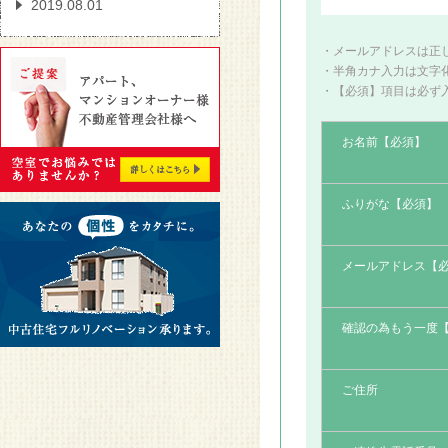
2019.08.01
タオルを「ホテル折り」
に変えるだけでお部屋の
・メールアドレスは正
・半角カナ入力は文字
印象が変わる！
・【必須】項目は必ず
2019.08.01
お名前【必須】
壁一面のみをお好きなカ
ラーで自分らしくオシャ
レに
ふりがな【必須】
2019.08.01
メールアドレス【
洗面所の物を増やさない
4つの方法
確認の為もう一度
2018.01.26
防音室 今あるお部屋に
ご住所
防音効果を追加できる
「静か御殿」