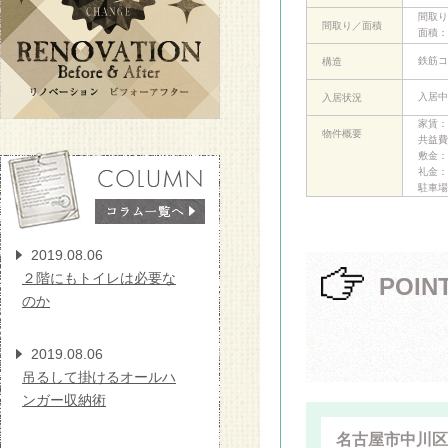
間取り
間取り／面積
面積：
鉄筋コ
構造
入居中
入居状況
家賃：
物件概要
共益費
敷金：
礼金：
駐車場
2019.08.06
２階にもトイレは必要な
POIN
のか
2019.08.06
吊るして掛けるオールハ
ンガー収納術
名古屋市中川区