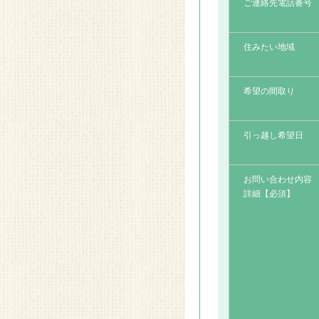
ご連絡先電話番号
2014.08.28
リフォームアイデア～間
住みたい地域
仕切り～
2014.08.28
希望の間取り
リフォームアイデア～光
が行き届く部屋に～
引っ越し希望日
2014.08.28
リフォームアイデア～収
お問い合わせ内容
納～
詳細【必須】