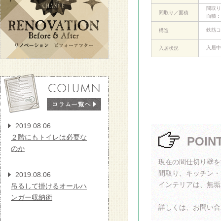
間取り
間取り／面積
面積：
鉄筋コ
構造
入居中
入居状況
2019.08.06
２階にもトイレは必要な
POIN
のか
現在の間仕切り壁を
間取り、キッチン・
2019.08.06
インテリアは、無垢
吊るして掛けるオールハ
ンガー収納術
詳しくは、お問い合