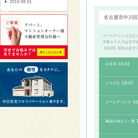
2019.08.01
タオルを「ホテル折り」
に変えるだけでお部屋の
名古屋市中川区
印象が変わる！
・メールアドレスは正
2019.08.01
・半角カナ入力は文字
壁一面のみをお好きなカ
・【必須】項目は必ず
ラーで自分らしくオシャ
レに
お名前【必須】
2019.08.01
ふりがな【必須】
洗面所の物を増やさない
4つの方法
メールアドレス【
2018.01.26
防音室 今あるお部屋に
防音効果を追加できる
確認の為もう一度
「静か御殿」