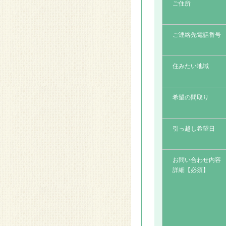
ご住所
2014.08.28
リフォームアイデア～間
仕切り～
ご連絡先電話番号
2014.08.28
住みたい地域
リフォームアイデア～光
が行き届く部屋に～
希望の間取り
2014.08.28
リフォームアイデア～収
引っ越し希望日
納～
お問い合わせ内容
詳細【必須】