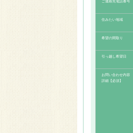
ご連絡先電話番号
2014.08.28
リフォームアイデア～間
住みたい地域
仕切り～
2014.08.28
希望の間取り
リフォームアイデア～光
が行き届く部屋に～
引っ越し希望日
2014.08.28
リフォームアイデア～収
お問い合わせ内容
納～
詳細【必須】