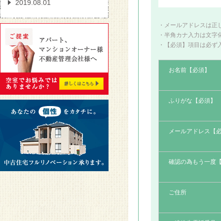
2019.08.01
タオルを「ホテル折り」
に変えるだけでお部屋の
・メールアドレスは正
・半角カナ入力は文字
印象が変わる！
・【必須】項目は必ず
2019.08.01
お名前【必須】
壁一面のみをお好きなカ
ラーで自分らしくオシャ
レに
ふりがな【必須】
2019.08.01
メールアドレス【
洗面所の物を増やさない
4つの方法
確認の為もう一度
2018.01.26
防音室 今あるお部屋に
ご住所
防音効果を追加できる
「静か御殿」