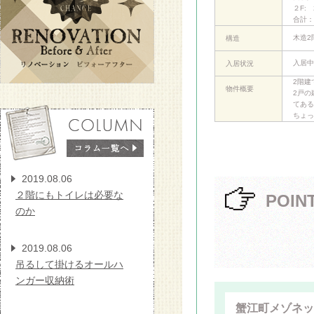
２F: 
合計：
木造2
構造
入居中
入居状況
2階建
物件概要
2戸の
てある
ちょっ
2019.08.06
２階にもトイレは必要な
POIN
のか
2019.08.06
吊るして掛けるオールハ
ンガー収納術
蟹江町メゾネッ