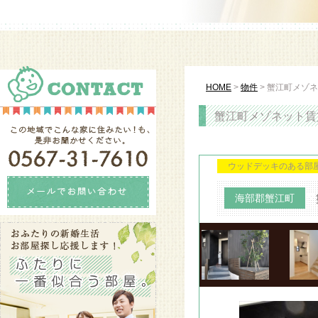
HOME
>
物件
>
蟹江町メゾネ
蟹江町メゾネット賃貸
ウッドデッキのある部
海部郡蟹江町